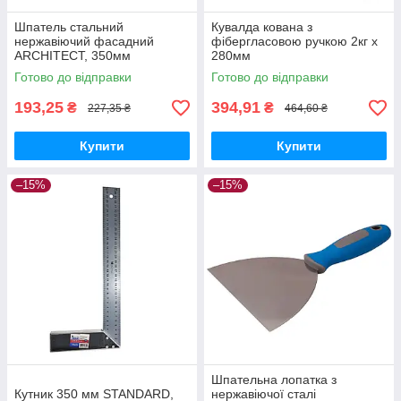
Шпатель стальний
Кувалда кована з
нержавіючий фасадний
фібергласовою ручкою 2кг х
ARCHITECT, 350мм
280мм
Готово до відправки
Готово до відправки
193,25
394,91
₴
₴
227,35 ₴
464,60 ₴
Купити
Купити
–15%
–15%
Шпательна лопатка з
Кутник 350 мм STANDARD,
нержавіючої сталі