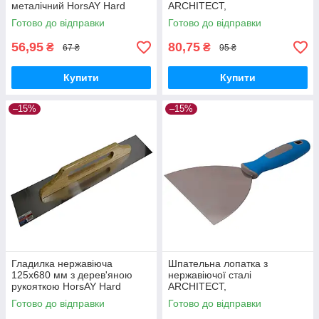
металічний HorsAY Hard
ARCHITECT,
двохкомпонентна ручка
Готово до відправки
Готово до відправки
120мм HorsAY Hard
56,95
80,75
₴
₴
67 ₴
95 ₴
Купити
Купити
–15%
–15%
Гладилка нержавіюча
Шпательна лопатка з
125x680 мм з дерев'яною
нержавіючої сталі
рукояткою HorsAY Hard
ARCHITECT,
двохкомпонентна ручка
Готово до відправки
Готово до відправки
150мм HorsAY Hard