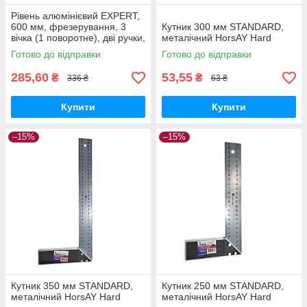
Рівень алюмінієвий EXPERT,
600 мм, фрезерування, 3
Кутник 300 мм STANDARD,
вічка (1 поворотне), дві ручки,
металічний HorsAY Hard
підсилений HorsAY Hard
Готово до відправки
Готово до відправки
285,60
53,55
₴
₴
336 ₴
63 ₴
Купити
Купити
–15%
–15%
Кутник 350 мм STANDARD,
Кутник 250 мм STANDARD,
металічний HorsAY Hard
металічний HorsAY Hard