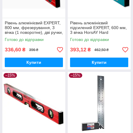
Рівень алюмінієвий EXPERT,
Рівень алюмінієвий
800 мм, фрезерування, 3
підсилений EXPERT, 600 мм,
вічка (1 поворотне), дві ручки,
3 вічка HorsAY Hard
підсилений HorsAY Hard
Готово до відправки
Готово до відправки
336,60
393,12
₴
₴
396 ₴
462,50 ₴
Купити
Купити
–15%
–15%