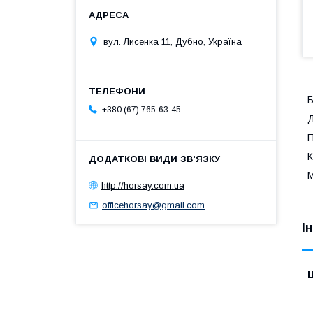
вул. Лисенка 11, Дубно, Україна
Б
+380 (67) 765-63-45
Д
П
К
М
http://horsay.com.ua
officehorsay@gmail.com
І
Ц