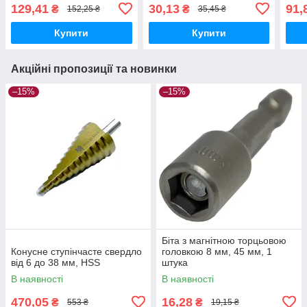
129,41
30,13
91,
₴
₴
152,25 ₴
35,45 ₴
Купити
Купити
Акційні пропозиції та новинки
–15%
–15%
Біта з магнітною торцьовою
Конусне ступінчасте свердло
головкою 8 мм, 45 мм, 1
від 6 до 38 мм, HSS
штука
В наявності
В наявності
470,05
16,28
₴
₴
553 ₴
19,15 ₴