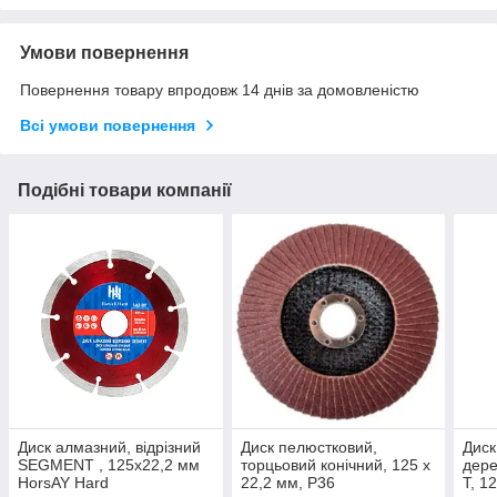
Умови повернення
Повернення товару впродовж 14 днів за домовленістю
Всі умови повернення
Подібні товари компанії
Диск алмазний, відрізний
Диск пелюстковий,
Диск
SEGMENT , 125х22,2 мм
торцьовий конічний, 125 x
дере
HorsAY Hard
22,2 мм, Р36
T, 1