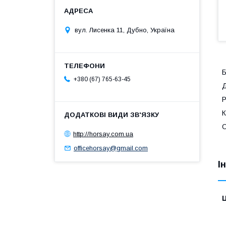
вул. Лисенка 11, Дубно, Україна
Б
+380 (67) 765-63-45
Д
Р
К
О
http://horsay.com.ua
officehorsay@gmail.com
І
Ц