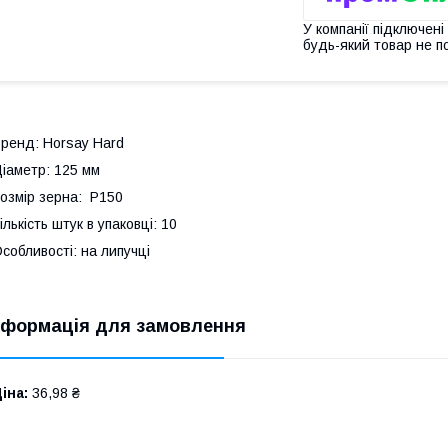
У компанії підключені
будь-який товар не п
ренд: Horsay Hard
іаметр: 125 мм
озмір зерна: Р150
ількість штук в упаковці: 10
собливості: на липучці
нформація для замовлення
іна:
36,98 ₴