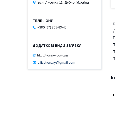
вул. Лисенка 11, Дубно, Україна
Б
+380 (67) 765-63-45
Д
П
Т
Т
http://horsay.com.ua
Т
officehorsay@gmail.com
І
Ц