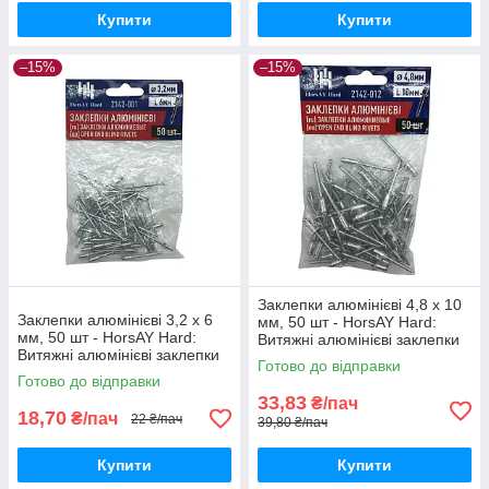
Купити
Купити
–15%
–15%
Заклепки алюмінієві 4,8 х 10
Заклепки алюмінієві 3,2 х 6
мм, 50 шт - HorsAY Hard:
мм, 50 шт - HorsAY Hard:
Витяжні алюмінієві заклепки
Витяжні алюмінієві заклепки
зі сталевою шпилькою
Готово до відправки
зі сталевою шпилькою
Готово до відправки
33,83
₴/пач
18,70
₴/пач
22 ₴/пач
39,80 ₴/пач
Купити
Купити