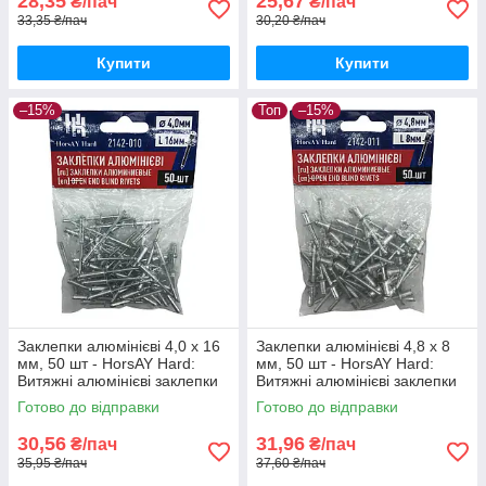
28,35
25,67
₴/пач
₴/пач
33,35 ₴/пач
30,20 ₴/пач
Купити
Купити
–15%
Топ
–15%
Заклепки алюмінієві 4,0 х 16
Заклепки алюмінієві 4,8 х 8
мм, 50 шт - HorsAY Hard:
мм, 50 шт - HorsAY Hard:
Витяжні алюмінієві заклепки
Витяжні алюмінієві заклепки
зі сталевою шпилькою
зі сталевою шпилькою
Готово до відправки
Готово до відправки
30,56
31,96
₴/пач
₴/пач
35,95 ₴/пач
37,60 ₴/пач