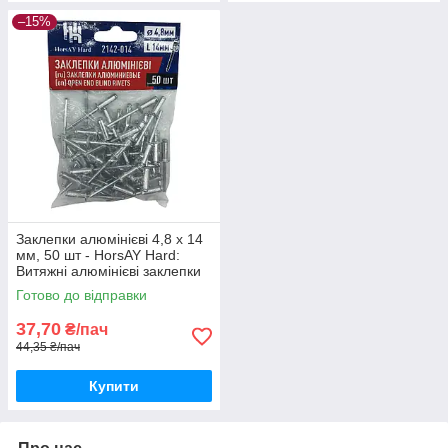
–15%
Заклепки алюмінієві 4,8 х 14
мм, 50 шт - HorsAY Hard:
Витяжні алюмінієві заклепки
зі сталевою шпилькою
Готово до відправки
37,70
₴/пач
44,35 ₴/пач
Купити