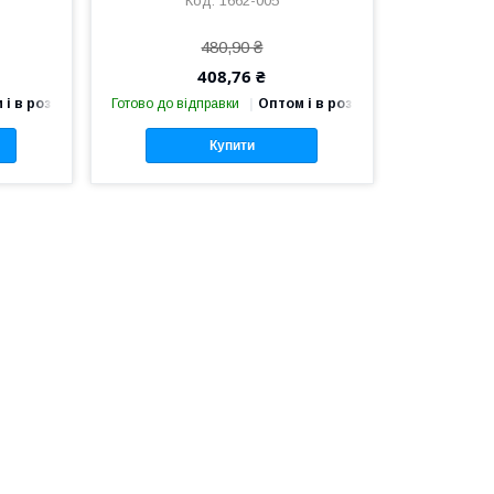
1662-005
480,90 ₴
408,76 ₴
 і в роздріб
Готово до відправки
Оптом і в роздріб
Купити