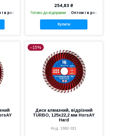
254,83 ₴
 і в роздріб
Готово до відправки
Оптом і в роздріб
Купити
–15%
ізний
Диск алмазний, відрізний
orsAY
TURBO, 125х22,2 мм HorsAY
Hard
1662-011