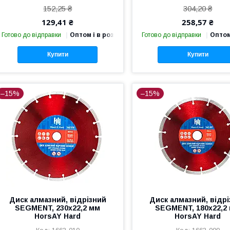
152,25 ₴
304,20 ₴
129,41 ₴
258,57 ₴
Готово до відправки
Оптом і в роздріб
Готово до відправки
Оптом
Купити
Купити
–15%
–15%
Диск алмазний, відрізний
Диск алмазний, відр
SEGMENT, 230х22,2 мм
SEGMENT, 180х22,2
HorsAY Hard
HorsAY Hard