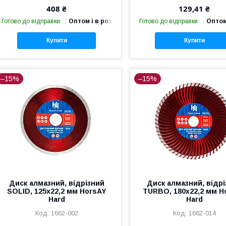
408 ₴
129,41 ₴
Готово до відправки
Оптом і в роздріб
Готово до відправки
Оптом
Купити
Купити
–15%
–15%
Диск алмазний, відрізний
Диск алмазний, відр
SOLID, 125х22,2 мм HorsAY
TURBO, 180х22,2 мм H
Hard
Hard
1662-002
1662-014