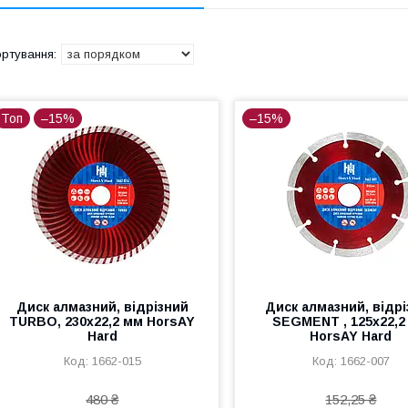
Топ
–15%
–15%
Диск алмазний, відрізний
Диск алмазний, відр
TURBO, 230х22,2 мм HorsAY
SEGMENT , 125х22,2
Hard
HorsAY Hard
1662-015
1662-007
480 ₴
152,25 ₴