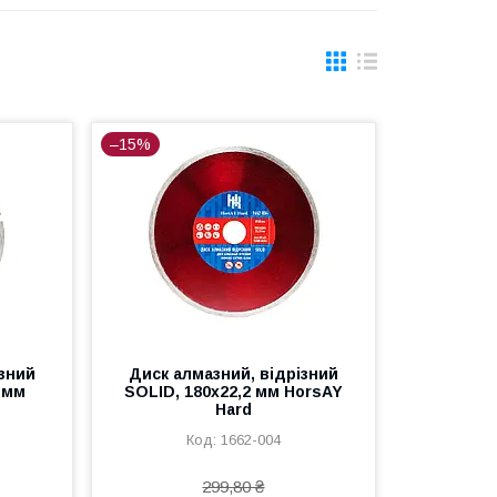
–15%
ізний
Диск алмазний, відрізний
 мм
SOLID, 180х22,2 мм HorsAY
Hard
1662-004
299,80 ₴