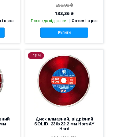
156,90 ₴
133,36 ₴
 і в роздріб
Готово до відправки
Оптом і в роздріб
Купити
–15%
ізний
Диск алмазний, відрізний
 мм
SOLID, 230х22,2 мм HorsAY
Hard