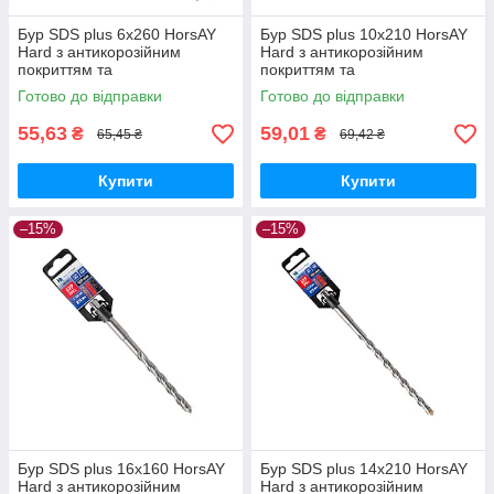
Бур SDS plus 6х260 HorsAY
Бур SDS plus 10х210 HorsAY
Hard з антикорозійним
Hard з антикорозійним
покриттям та
покриттям та
твердосплавною напайкою
твердосплавною напайкою
Готово до відправки
Готово до відправки
YG8C
YG8C
55,63
59,01
₴
₴
65,45 ₴
69,42 ₴
Купити
Купити
–15%
–15%
Бур SDS plus 16х160 HorsAY
Бур SDS plus 14х210 HorsAY
Hard з антикорозійним
Hard з антикорозійним