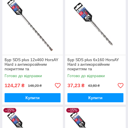
Бур SDS plus 12х460 HorsAY
Бур SDS plus 6х160 HorsAY
Hard з антикорозійним
Hard з антикорозійним
покриттям та
покриттям та
твердосплавною напайкою
твердосплавною напайкою
Готово до відправки
Готово до відправки
YG8C
YG8C
124,27
37,23
₴
₴
146,20 ₴
43,80 ₴
Купити
Купити
–15%
–15%