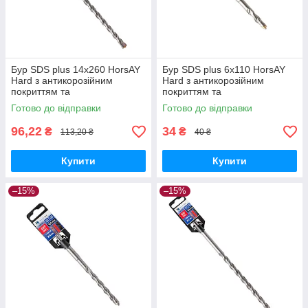
Бур SDS plus 14х260 HorsAY
Бур SDS plus 6х110 HorsAY
Hard з антикорозійним
Hard з антикорозійним
покриттям та
покриттям та
твердосплавною напайкою
твердосплавною напайкою
Готово до відправки
Готово до відправки
YG8C
YG8C
96,22
34
₴
₴
113,20 ₴
40 ₴
Купити
Купити
–15%
–15%