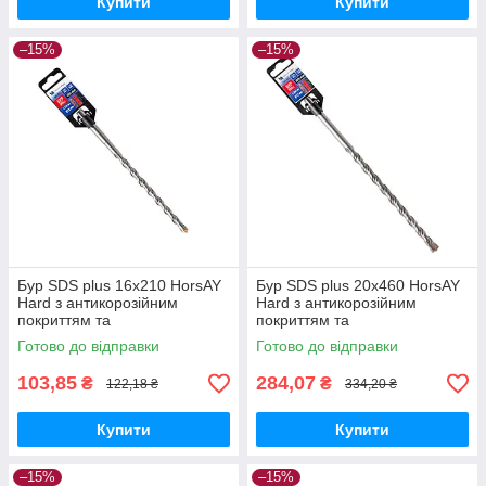
Купити
Купити
–15%
–15%
Бур SDS plus 16х210 HorsAY
Бур SDS plus 20х460 HorsAY
Hard з антикорозійним
Hard з антикорозійним
покриттям та
покриттям та
твердосплавною напайкою
твердосплавною напайкою
Готово до відправки
Готово до відправки
YG8C
YG8C
103,85
284,07
₴
₴
122,18 ₴
334,20 ₴
Купити
Купити
–15%
–15%