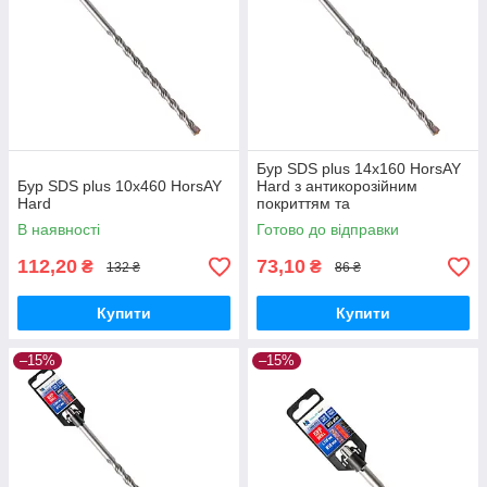
Бур SDS plus 14х160 HorsAY
Бур SDS plus 10х460 HorsAY
Hard з антикорозійним
Hard
покриттям та
твердосплавною напайкою
В наявності
Готово до відправки
YG8C
112,20
73,10
₴
₴
132 ₴
86 ₴
Купити
Купити
–15%
–15%