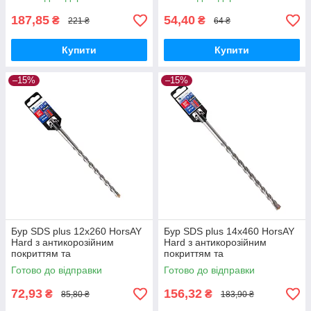
YG8C
YG8C
187,85
54,40
₴
₴
221 ₴
64 ₴
Купити
Купити
–15%
–15%
Бур SDS plus 12х260 HorsAY
Бур SDS plus 14х460 HorsAY
Hard з антикорозійним
Hard з антикорозійним
покриттям та
покриттям та
твердосплавною напайкою
твердосплавною напайкою
Готово до відправки
Готово до відправки
YG8C
YG8C
72,93
156,32
₴
₴
85,80 ₴
183,90 ₴