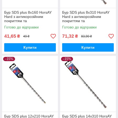
Бур SDS plus 8х160 HorsAY
Бур SDS plus 8х310 HorsAY
Hard з антикорозійним
Hard з антикорозійним
покриттям та
покриттям та
твердосплавною напайкою
твердосплавною напайкою
Готово до відправки
Готово до відправки
YG8C
YG8C
41,65
71,32
₴
₴
49 ₴
83,90 ₴
Купити
Купити
–15%
–15%
Бур SDS plus 12х210 HorsAY
Бур SDS plus 14х310 HorsAY