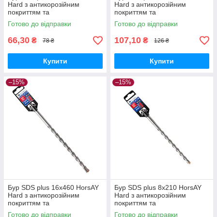
Hard з антикорозійним
Hard з антикорозійним
покриттям та
покриттям та
твердосплавною напайкою
твердосплавною напайкою
Готово до відправки
Готово до відправки
YG8C
YG8C
66,30
107,10
₴
₴
78 ₴
126 ₴
Купити
Купити
–15%
–15%
Бур SDS plus 16х460 HorsAY
Бур SDS plus 8х210 HorsAY
Hard з антикорозійним
Hard з антикорозійним
покриттям та
покриттям та
твердосплавною напайкою
твердосплавною напайкою
Готово до відправки
Готово до відправки