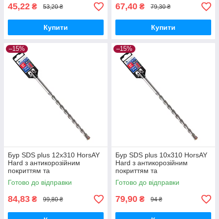
45,22
67,40
₴
₴
53,20 ₴
79,30 ₴
Купити
Купити
–15%
–15%
Бур SDS plus 12х310 HorsAY
Бур SDS plus 10х310 HorsAY
Hard з антикорозійним
Hard з антикорозійним
покриттям та
покриттям та
твердосплавною напайкою
твердосплавною напайкою
Готово до відправки
Готово до відправки
YG8C
YG8C
84,83
79,90
₴
₴
99,80 ₴
94 ₴